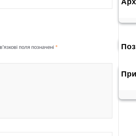
Арх
Л
Поз
в’язкові поля позначені
*
При