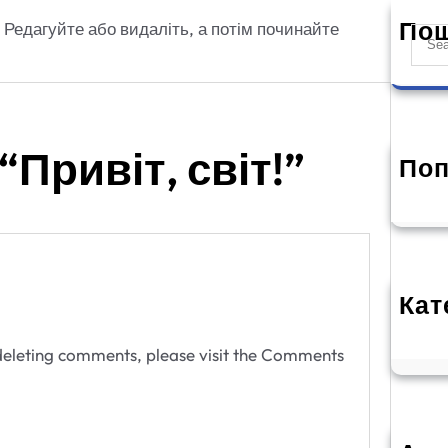
По
Редагуйте або видаліть, а потім починайте
S
e
a
r
c
“Привіт, світ!”
h
Поп
Прив
2
Кат
Бе
 deleting comments, please visit the Comments