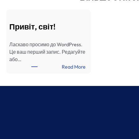
Привіт, світ!
Ласкаво просимо до WordPress.
Це ваш перший запис. Редагуйте
або…
:
Read More
П
р
и
в
і
т
,
с
в