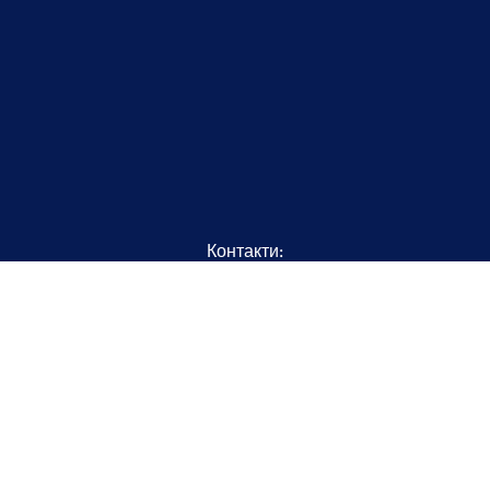
Контакти:
+38 067 307 01 00
+38 068 926 05 86
booking@inflotcruises.com