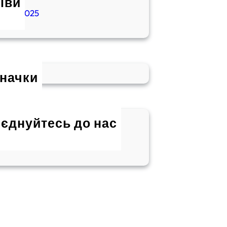
іви
ютий 2025
начки
єднуйтесь до нас
Twitter
Instagram
LinkedIn
WhatsApp
Facebook