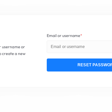
Email or username
*
ur username or
to create a new